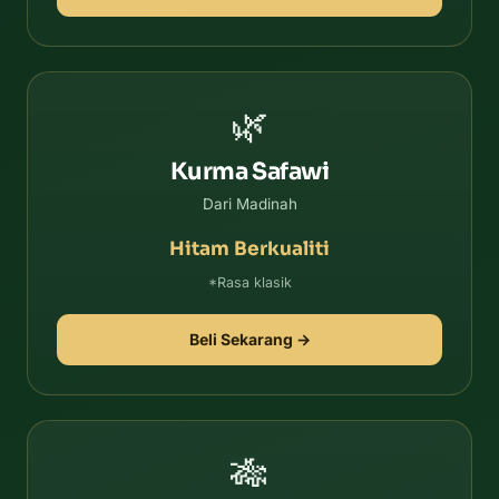
🌿
Kurma Safawi
Dari Madinah
Hitam Berkualiti
*Rasa klasik
Beli Sekarang →
🎋