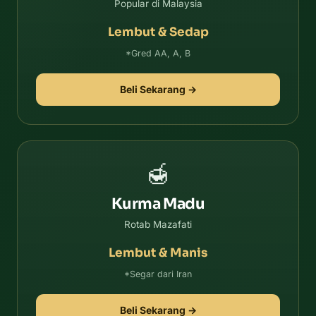
Popular di Malaysia
Lembut & Sedap
*Gred AA, A, B
Beli Sekarang →
🍯
Kurma Madu
Rotab Mazafati
Lembut & Manis
*Segar dari Iran
Beli Sekarang →