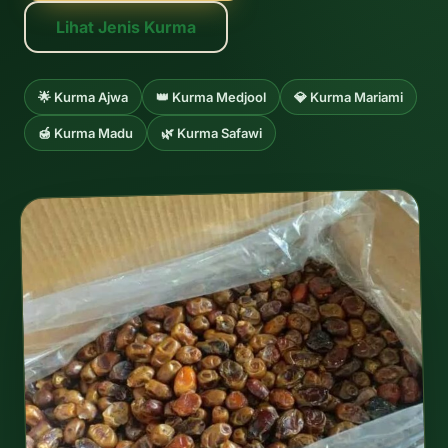
Lihat Jenis Kurma
🌟 Kurma Ajwa
👑 Kurma Medjool
💎 Kurma Mariami
🍯 Kurma Madu
🌿 Kurma Safawi