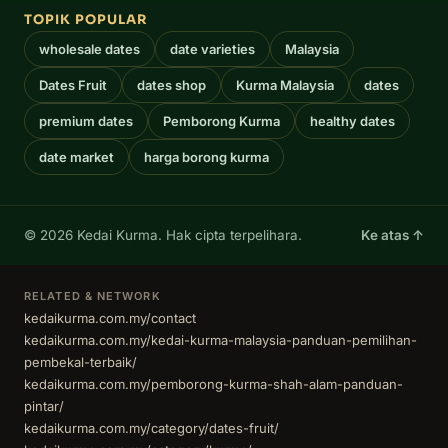
TOPIK POPULAR
wholesale dates
date varieties
Malaysia
Dates Fruit
dates shop
Kurma Malaysia
dates
premium dates
Pemborong Kurma
healthy dates
date market
harga borong kurma
© 2026 Kedai Kurma. Hak cipta terpelihara.
Ke atas ↑
RELATED & NETWORK
kedaikurma.com.my/contact
kedaikurma.com.my/kedai-kurma-malaysia-panduan-pemilihan-
pembekal-terbaik/
kedaikurma.com.my/pemborong-kurma-shah-alam-panduan-
pintar/
kedaikurma.com.my/category/dates-fruit/